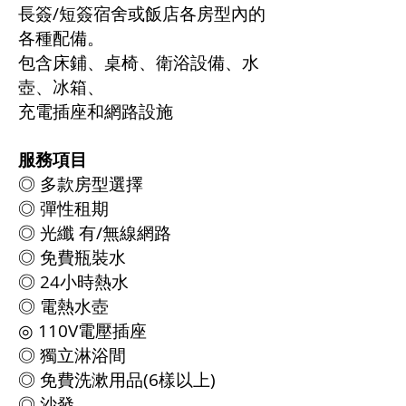
長簽/短簽宿舍或飯店各房型內的
各種配備。
包含床鋪、桌椅、衛浴設備、水
壺、冰箱、
充電插座和網路設施
服務項目
◎ 多款房型選擇
◎ 彈性租期
◎ 光纖 有/無線網路
◎ 免費瓶裝水
◎ 24小時熱水
◎ 電熱水壺
◎ 110V電壓插座
◎ 獨立淋浴間
◎ 免費洗漱用品(6樣以上)
◎ 沙發