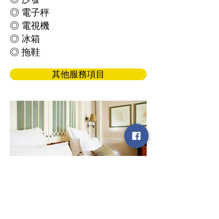
◎ 電子秤
◎ 電視機
◎ 冰箱
◎ 拖鞋
其他服務項目
圖片暫供參考，
歡迎洽詢各據點
，認識實
景擺設