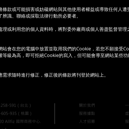
。
務條款或可能損害或妨礙網站與其他使用者權益或導致任何人遭
了辨識、聯絡或採取法律行動所必要者。
處理或利用您的個人資料時，將對委外廠商或個人善盡監督管理
站會在您的電腦中放置並取用我們的Cookie，若您不願接受Co
等級為高，即可拒絕Cookie的寫入，但可能會導至網站某些功
應需求隨時進行修正，修正後的條款將刊登於網站上。
258-591（台北）
關於我們
一
5-935（桃園）
服務據點
​
020 Allfiz 國際商務中心.
​人才招募
服