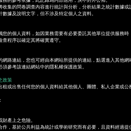
服務的參考依據，此記錄為內部應用，決不對外公佈。
將收集的問卷調查內容進行統計與分析，分析結果之統計數據或
計數據及說明文字，但不涉及特定個人之資料。
觸您的個人資料，如因業務需要有必要委託其他單位提供服務時
檢查程序以確定其將確實遵守。
的網路連結，您也可經由本網站所提供的連結，點選進入其他網
必須參考該連結網站中的隱私權保護政策。
之政策
出租或出售任何您的個人資料給其他個人、團體、私人企業或公
：
或財產上之危險。
合作，基於公共利益為統計或學術研究而有必要，且資料經過提